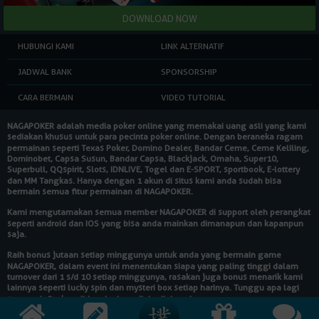
HUBUNGI KAMI
LINK ALTERNATIF
JADWAL BANK
SPONSORSHIP
CARA BERMAIN
VIDEO TUTORIAL
NAGAPOKER
adalah media poker online yang memakai uang asli yang kami
sediakan khusus untuk para pecinta poker online. Dengan beraneka ragam
permainan seperti Texas Poker, Domino Dealer, Bandar Ceme, Ceme Keliling,
Dominobet, Capsa Susun, Bandar Capsa, Blackjack, Omaha, Super10,
Superbull, QQspirit, Slots, IDNLIVE, Togel dan E-SPORT, sportbook, E-lottery
dan MM Tangkas. Hanya dengan 1 akun di situs kami anda sudah bisa
bermain semua fitur permainan di
NAGAPOKER
.
Kami mengutamakan semua member
NAGAPOKER
di support oleh perangkat
seperti android dan IOS yang bisa anda mainkan dimanapun dan kapanpun
saja.
Raih bonus jutaan setiap minggunya untuk anda yang bermain game
NAGAPOKER
, dalam event ini menentukan siapa yang paling tinggi dalam
turnover dari 1 s/d 10 setiap minggunya, rasakan juga bonus menarik kami
lainnya seperti lucky spin dan mysteri box setiap harinya. Tunggu apa lagi
segera daftarkan diri anda dan raih hadiahnya!