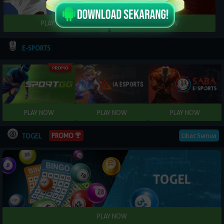
E-SPORTS
Lihat Semua
PROMO
TOGEL