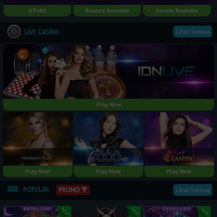
9 Putts
Bounce Roulette
Soccer Roulette
Lihat Semua
LIVE CASINO
Play Now
Play Now
Play Now
Play Now
POPULAR
Lihat Semua
PROMO