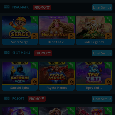
PRAGMATIC
Lihat Semua
PROMO
Super Serge
Hearts of V...
Jade Legends
SLOT MANIA
Lihat Semua
PROMO
Satoshi Spins
Psycho Heroes
Tipsy Yeti ...
PGSOFT
Lihat Semua
PROMO