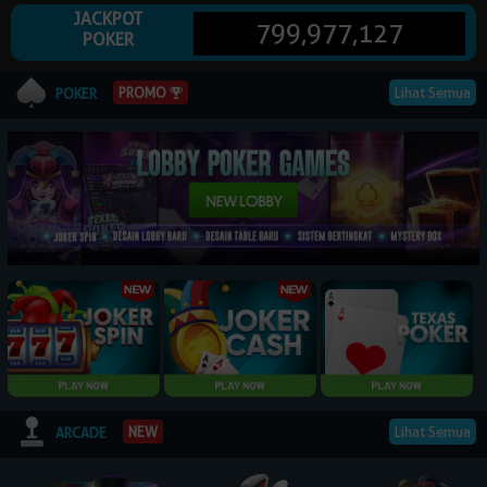
JACKPOT
799,977,127
POKER
© 2026 NagaPoker. All Rights Reserved | 18+
Lihat Semua
PROMO
POKER
Lihat Semua
NEW
ARCADE