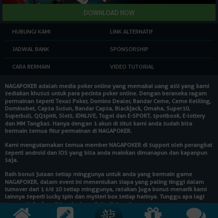
HUBUNGI KAMI
LINK ALTERNATIF
JADWAL BANK
SPONSORSHIP
CARA BERMAIN
VIDEO TUTORIAL
NAGAPOKER
adalah media poker online yang memakai uang asli yang kami
sediakan khusus untuk para pecinta poker online. Dengan beraneka ragam
permainan seperti Texas Poker, Domino Dealer, Bandar Ceme, Ceme Keliling,
Dominobet, Capsa Susun, Bandar Capsa, Blackjack, Omaha, Super10,
Superbull, QQspirit, Slots, IDNLIVE, Togel dan E-SPORT, sportbook, E-lottery
dan MM Tangkas. Hanya dengan 1 akun di situs kami anda sudah bisa
bermain semua fitur permainan di
NAGAPOKER
.
Kami mengutamakan semua member
NAGAPOKER
di support oleh perangkat
seperti android dan IOS yang bisa anda mainkan dimanapun dan kapanpun
saja.
Raih bonus jutaan setiap minggunya untuk anda yang bermain game
NAGAPOKER
, dalam event ini menentukan siapa yang paling tinggi dalam
turnover dari 1 s/d 10 setiap minggunya, rasakan juga bonus menarik kami
lainnya seperti lucky spin dan mysteri box setiap harinya. Tunggu apa lagi
segera daftarkan diri anda dan raih hadiahnya!