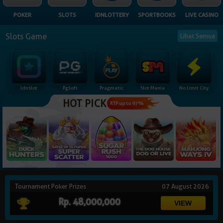
NEW
POKER
SLOTS
IDNLOTTERY
SPORTBOOKS
LIVE CASINO
TANGKAS
RTP
Slots Game
Lihat Semua
DEPOSIT
WITHDRAW
Idnslot
Pgsoft
Pragmatic
Slot Mania
No Limit City
PROMOSI
HOT PICK
RTP up to 97%
DOWNLOAD
REFERRAL
JACKPOT
Tournament Poker Prizes
07 August 2026
VIP MEMBER
Rp. 48,000,000
HUBUNGI KAMI