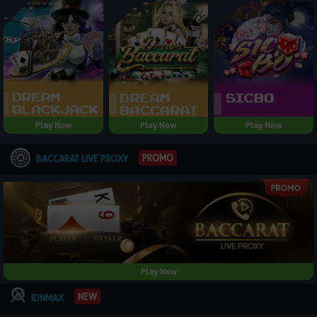
Play Now
Play Now
Play Now
PROMO
BACCARAT LIVE PROXY
Play Now
NEW
IDNMAX