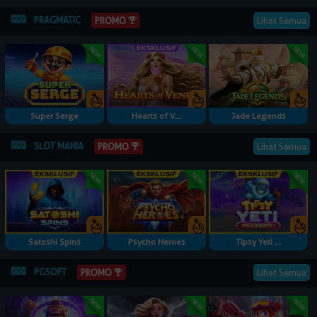
PRAGMATIC
Lihat Semua
PROMO
Super Serge
Hearts of V...
Jade Legends
SLOT MANIA
Lihat Semua
PROMO
Satoshi Spins
Psycho Heroes
Tipsy Yeti ...
PGSOFT
Lihat Semua
PROMO