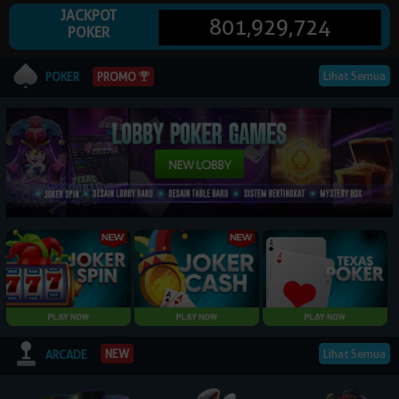
JACKPOT
801,929,724
POKER
© 2026 NagaPoker. All Rights Reserved | 18+
Lihat Semua
PROMO
POKER
Lihat Semua
NEW
ARCADE