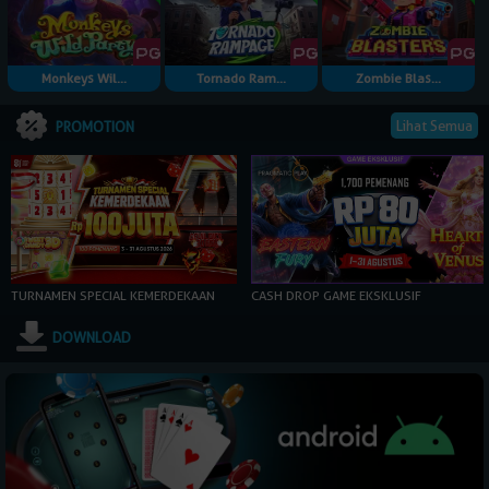
Monkeys Wil...
Tornado Ram...
Zombie Blas...
Lihat Semua
PROMOTION
TURNAMEN SPECIAL KEMERDEKAAN
CASH DROP GAME EKSKLUSIF
DOWNLOAD