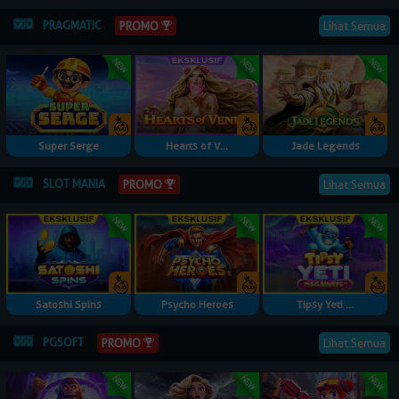
PRAGMATIC
Lihat Semua
PROMO
Super Serge
Hearts of V...
Jade Legends
SLOT MANIA
Lihat Semua
PROMO
Satoshi Spins
Psycho Heroes
Tipsy Yeti ...
PGSOFT
Lihat Semua
PROMO