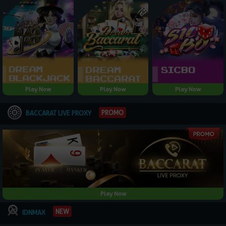
Play Now
Play Now
Play Now
PROMO
BACCARAT LIVE PROXY
Play Now
NEW
IDNMAX