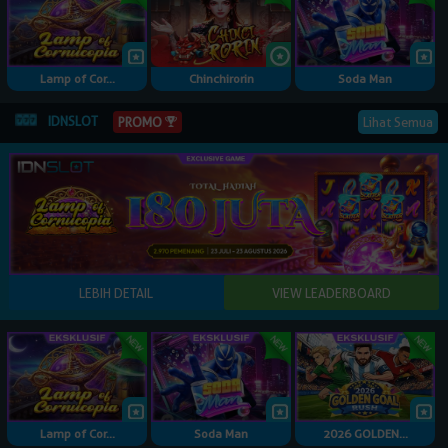
Lamp of Cor...
Chinchirorin
Soda Man
IDNSLOT
Lihat Semua
PROMO
Lamp of Cor...
Soda Man
2026 GOLDEN...