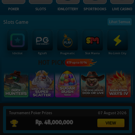
NEW
POKER
SLOTS
IDNLOTTERY
SPORTBOOKS
LIVE CASINO
TANGKAS
RTP
Slots Game
Lihat Semua
DEPOSIT
WITHDRAW
Idnslot
Pgsoft
Pragmatic
Slot Mania
No Limit City
PROMOSI
HOT PICK
RTP up to 97%
DOWNLOAD
REFERRAL
JACKPOT
Tournament Poker Prizes
07 August 2026
VIP MEMBER
Rp. 48,000,000
HUBUNGI KAMI