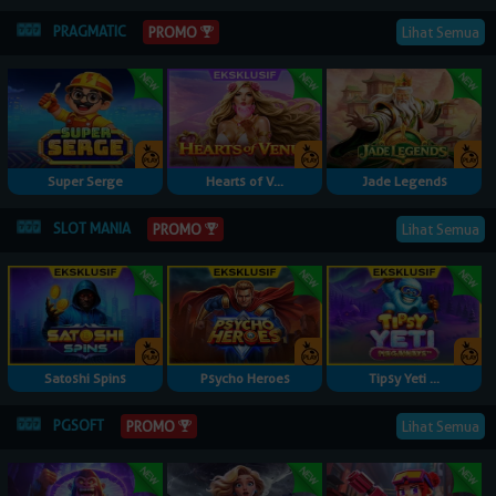
PRAGMATIC
Lihat Semua
PROMO
Super Serge
Hearts of V...
Jade Legends
SLOT MANIA
Lihat Semua
PROMO
Satoshi Spins
Psycho Heroes
Tipsy Yeti ...
PGSOFT
Lihat Semua
PROMO