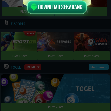
E-SPORTS
Lihat Semua
PROMO
TOGEL