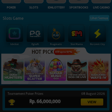
NEW
POKER
SLOTS
IDNLOTTERY
SPORTBOOKS
LIVE CASINO
TANGKAS
RTP
Slots Game
Lihat Semua
DEPOSIT
WITHDRAW
Idnslot
Pgsoft
Pragmatic
Slot Mania
No Limit City
PROMOSI
HOT PICK
RTP up to 97%
DOWNLOAD
REFERRAL
JACKPOT
Tournament Poker Prizes
08 August 2026
VIP MEMBER
Rp. 66,000,000
HUBUNGI KAMI