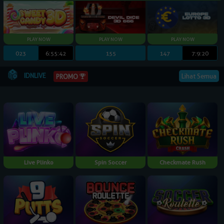
023
6:55:41
155
147
7:9:19
IDNLIVE
Lihat Semua
PROMO
Live Plinko
Spin Soccer
Checkmate Rush