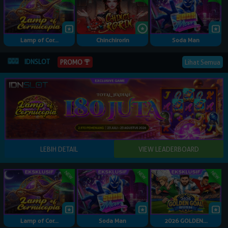
Lamp of Cor...
Chinchirorin
Soda Man
IDNSLOT
Lihat Semua
PROMO
Lamp of Cor...
Soda Man
2026 GOLDEN...