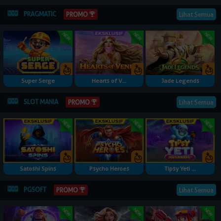
PRAGMATIC
Lihat Semua
PROMO
Super Serge
Hearts of V...
Jade Legends
SLOT MANIA
Lihat Semua
PROMO
Satoshi Spins
Psycho Heroes
Tipsy Yeti ...
PGSOFT
Lihat Semua
PROMO