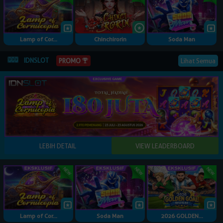
Lamp of Cor...
Chinchirorin
Soda Man
IDNSLOT
Lihat Semua
PROMO
Lamp of Cor...
Soda Man
2026 GOLDEN...