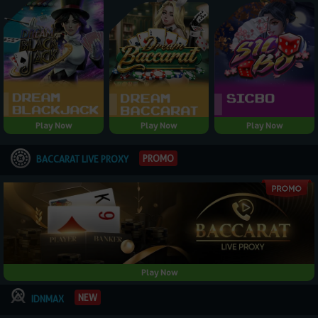
Play Now
Play Now
Play Now
PROMO
BACCARAT LIVE PROXY
Play Now
NEW
IDNMAX