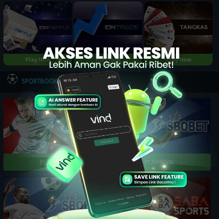
Play Now
Play Now
Play Now
NEW
SPORTBOOK