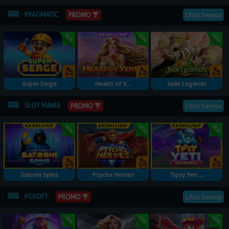
PRAGMATIC
Lihat Semua
PROMO
Super Serge
Hearts of V...
Jade Legends
SLOT MANIA
Lihat Semua
PROMO
Satoshi Spins
Psycho Heroes
Tipsy Yeti ...
PGSOFT
Lihat Semua
PROMO