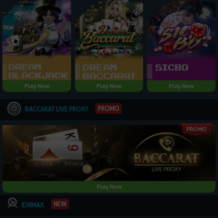
Play Now
Play Now
Play Now
PROMO
BACCARAT LIVE PROXY
Play Now
NEW
IDNMAX