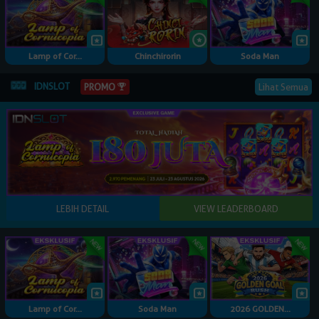
Lamp of Cor...
Chinchirorin
Soda Man
IDNSLOT
Lihat Semua
PROMO
Lamp of Cor...
Soda Man
2026 GOLDEN...