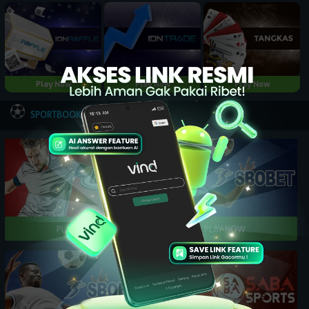
Play Now
Play Now
Play Now
NEW
SPORTBOOK