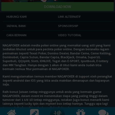
HUBUNGI KAMI
LINK ALTERNATIF
JADWAL BANK
SPONSORSHIP
CARA BERMAIN
VIDEO TUTORIAL
NAGAPOKER
adalah media poker online yang memakai uang asli yang kami
sediakan khusus untuk para pecinta poker online. Dengan beraneka ragam
permainan seperti Texas Poker, Domino Dealer, Bandar Ceme, Ceme Keliling,
Dominobet, Capsa Susun, Bandar Capsa, Blackjack, Omaha, Super10,
Superbull, QQspirit, Slots, IDNLIVE, Togel dan E-SPORT, sportbook, E-lottery
dan MM Tangkas. Hanya dengan 1 akun di situs kami anda sudah bisa
bermain semua fitur permainan di
NAGAPOKER
.
Kami mengutamakan semua member
NAGAPOKER
di support oleh perangkat
seperti android dan IOS yang bisa anda mainkan dimanapun dan kapanpun
saja.
Raih bonus jutaan setiap minggunya untuk anda yang bermain game
NAGAPOKER
, dalam event ini menentukan siapa yang paling tinggi dalam
turnover dari 1 s/d 10 setiap minggunya, rasakan juga bonus menarik kami
lainnya seperti lucky spin dan mysteri box setiap harinya. Tunggu apa lagi
segera daftarkan diri anda dan raih hadiahnya!