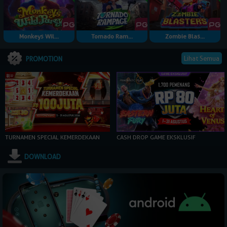
Monkeys Wil...
Tornado Ram...
Zombie Blas...
Lihat Semua
PROMOTION
TURNAMEN SPECIAL KEMERDEKAAN
CASH DROP GAME EKSKLUSIF
DOWNLOAD